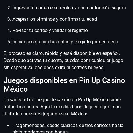
Ingresar tu correo electrónico y una contraseña segura
Aceptar los términos y confirmar tu edad
Revisar tu correo y validar el registro
Iniciar sesión con tus datos y elegir tu primer juego
El proceso es claro, rápido y está disponible en español.
Desde que activas tu cuenta, puedes abrir cualquier juego
sin esperar validaciones extra ni correos nuevos.
Juegos disponibles en Pin Up Casino
México
La variedad de juegos de casino en Pin Up México cubre
todos los gustos. Aquí tienes los tipos de juego que más
disfrutan nuestros jugadores en México:
Tragamonedas: desde clásicas de tres carretes hasta
slots modernos con bonus