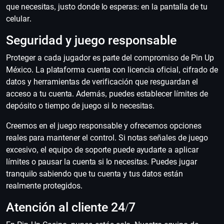
que necesitas, justo donde lo esperas: en la pantalla de tu
celular.
Seguridad y juego responsable
Proteger a cada jugador es parte del compromiso de Pin Up
México. La plataforma cuenta con licencia oficial, cifrado de
datos y herramientas de verificación que resguardan el
acceso a tu cuenta. Además, puedes establecer límites de
depósito o tiempo de juego si lo necesitas.
Creemos en el juego responsable y ofrecemos opciones
reales para mantener el control. Si notas señales de juego
excesivo, el equipo de soporte puede ayudarte a aplicar
límites o pausar la cuenta si lo necesitas. Puedes jugar
tranquilo sabiendo que tu cuenta y tus datos están
realmente protegidos.
Atención al cliente 24/7