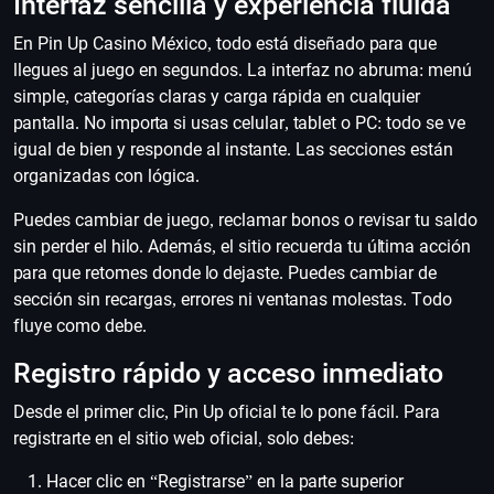
Interfaz sencilla y experiencia fluida
En Pin Up Casino México, todo está diseñado para que
llegues al juego en segundos. La interfaz no abruma: menú
simple, categorías claras y carga rápida en cualquier
pantalla. No importa si usas celular, tablet o PC: todo se ve
igual de bien y responde al instante. Las secciones están
organizadas con lógica.
Puedes cambiar de juego, reclamar bonos o revisar tu saldo
sin perder el hilo. Además, el sitio recuerda tu última acción
para que retomes donde lo dejaste. Puedes cambiar de
sección sin recargas, errores ni ventanas molestas. Todo
fluye como debe.
Registro rápido y acceso inmediato
Desde el primer clic, Pin Up oficial te lo pone fácil. Para
registrarte en el sitio web oficial, solo debes:
Hacer clic en “Registrarse” en la parte superior