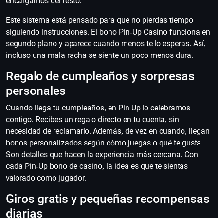
encargamos del resto.
Este sistema está pensado para que no pierdas tiempo
siguiendo instrucciones. El bono Pin-Up Casino funciona en
segundo plano y aparece cuando menos te lo esperas. Así,
incluso una mala racha se siente un poco menos dura.
Regalo de cumpleaños y sorpresas
personales
Cuando llega tu cumpleaños, en Pin Up lo celebramos
contigo. Recibes un regalo directo en tu cuenta, sin
necesidad de reclamarlo. Además, de vez en cuando, llegan
bonos personalizados según cómo juegas o qué te gusta.
Son detalles que hacen la experiencia más cercana. Con
cada Pin-Up bono de casino, la idea es que te sientas
valorado como jugador.
Giros gratis y pequeñas recompensas
diarias