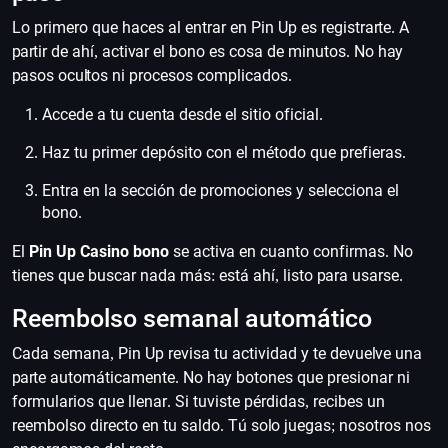
Lo primero que haces al entrar en Pin Up es registrarte. A
partir de ahí, activar el bono es cosa de minutos. No hay
pasos ocultos ni procesos complicados.
Accede a tu cuenta desde el sitio oficial.
Haz tu primer depósito con el método que prefieras.
Entra en la sección de promociones y selecciona el
bono.
El
Pin Up Casino bono
se activa en cuanto confirmas. No
tienes que buscar nada más: está ahí, listo para usarse.
Reembolso semanal automático
Cada semana, Pin Up revisa tu actividad y te devuelve una
parte automáticamente. No hay botones que presionar ni
formularios que llenar. Si tuviste pérdidas, recibes un
reembolso directo en tu saldo. Tú solo juegas; nosotros nos