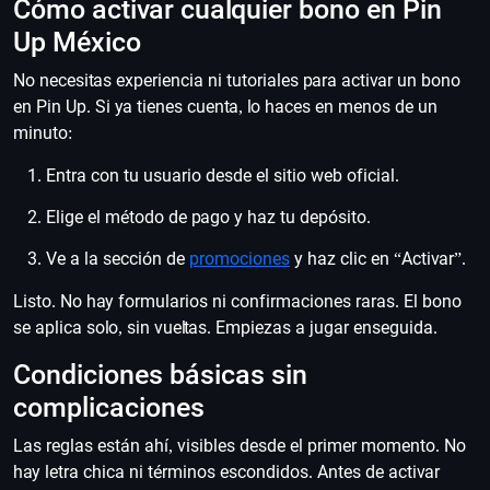
Cómo activar cualquier bono en Pin
Up México
No necesitas experiencia ni tutoriales para activar un bono
en Pin Up. Si ya tienes cuenta, lo haces en menos de un
minuto:
Entra con tu usuario desde el sitio web oficial.
Elige el método de pago y haz tu depósito.
Ve a la sección de
promociones
y haz clic en “Activar”.
Listo. No hay formularios ni confirmaciones raras. El bono
se aplica solo, sin vueltas. Empiezas a jugar enseguida.
Condiciones básicas sin
complicaciones
Las reglas están ahí, visibles desde el primer momento. No
hay letra chica ni términos escondidos. Antes de activar