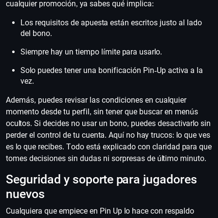
cualquier promoción, ya sabes qué implica:
Los requisitos de apuesta están escritos justo al lado
del bono.
Siempre hay un tiempo límite para usarlo.
Solo puedes tener una bonificación Pin-Up activa a la
vez.
Además, puedes revisar las condiciones en cualquier
momento desde tu perfil, sin tener que buscar en menús
ocultos. Si decides no usar un bono, puedes desactivarlo sin
perder el control de tu cuenta. Aquí no hay trucos: lo que ves
es lo que recibes. Todo está explicado con claridad para que
tomes decisiones sin dudas ni sorpresas de último minuto.
Seguridad y soporte para jugadores
nuevos
Cualquiera que empiece en Pin Up lo hace con respaldo