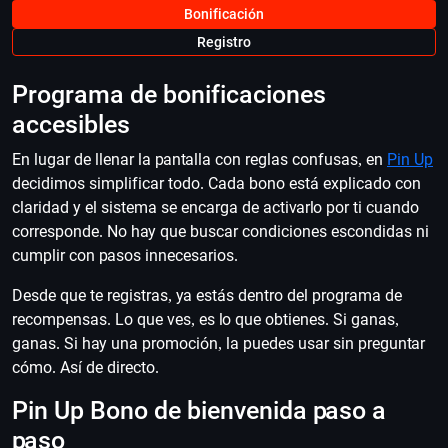
Bonificación
Registro
Programa de bonificaciones
accesibles
En lugar de llenar la pantalla con reglas confusas, en
Pin Up
decidimos simplificar todo. Cada bono está explicado con
claridad y el sistema se encarga de activarlo por ti cuando
corresponde. No hay que buscar condiciones escondidas ni
cumplir con pasos innecesarios.
Desde que te registras, ya estás dentro del programa de
recompensas. Lo que ves, es lo que obtienes. Si ganas,
ganas. Si hay una promoción, la puedes usar sin preguntar
cómo. Así de directo.
Pin Up Bono de bienvenida paso a
paso