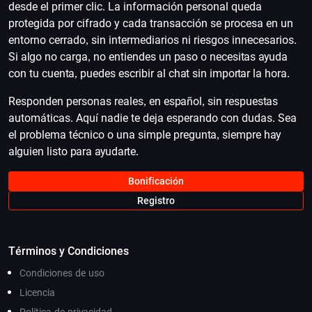
desde el primer clic. La información personal queda
protegida por cifrado y cada transacción se procesa en un
entorno cerrado, sin intermediarios ni riesgos innecesarios.
Si algo no carga, no entiendes un paso o necesitas ayuda
con tu cuenta, puedes escribir al chat sin importar la hora.
Responden personas reales, en español, sin respuestas
automáticas. Aquí nadie te deja esperando con dudas. Sea
el problema técnico o una simple pregunta, siempre hay
alguien listo para ayudarte.
Bonificación
Registro
Términos y Condiciones
Condiciones de uso
Licencia